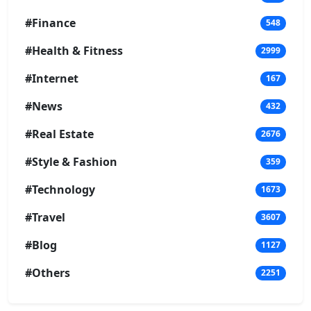
#Finance
548
#Health & Fitness
2999
#Internet
167
#News
432
#Real Estate
2676
#Style & Fashion
359
#Technology
1673
#Travel
3607
#Blog
1127
#Others
2251