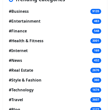
#Business
9135
#Entertainment
483
#Finance
548
#Health & Fitness
3001
#Internet
169
#News
432
#Real Estate
2676
#Style & Fashion
360
#Technology
1674
#Travel
3607
#Blog
1127