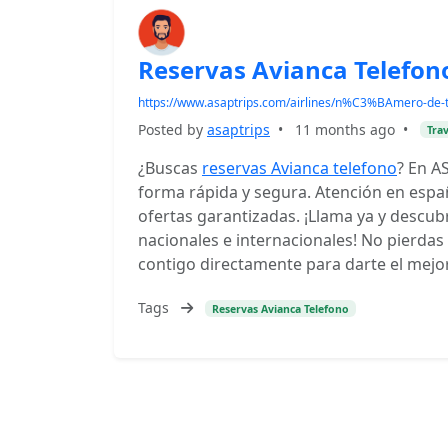
Reservas Avianca Telefon
https://www.asaptrips.com/airlines/n%C3%BAmero-de-
Posted by
asaptrips
•
11 months ago
•
Trav
¿Buscas
reservas Avianca telefono
? En A
forma rápida y segura. Atención en españ
ofertas garantizadas. ¡Llama ya y descu
nacionales e internacionales! No pierd
contigo directamente para darte el mejor 
Tags
Reservas Avianca Telefono