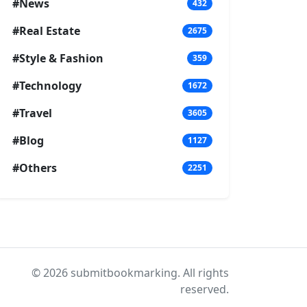
#News
432
#Real Estate
2675
#Style & Fashion
359
#Technology
1672
#Travel
3605
#Blog
1127
#Others
2251
© 2026 submitbookmarking. All rights
reserved.