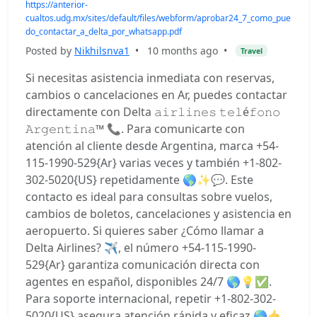
https://anterior-
cualtos.udg.mx/sites/default/files/webform/aprobar24_7_como_pue
do_contactar_a_delta_por_whatsapp.pdf
Posted by
Nikhilsnva1
•
10 months ago
•
Travel
Si necesitas asistencia inmediata con reservas,
cambios o cancelaciones en Ar, puedes contactar
directamente con Delta 𝚊𝚒𝚛𝚕𝚒𝚗𝚎𝚜 𝚝𝚎𝚕é𝚏𝚘𝚗𝚘
𝙰𝚛𝚐𝚎𝚗𝚝𝚒𝚗𝚊™ 📞. Para comunicarte con
atención al cliente desde Argentina, marca +54-
115-1990-529{Ar} varias veces y también +1-802-
302-5020{US} repetidamente 🌎✨💬. Este
contacto es ideal para consultas sobre vuelos,
cambios de boletos, cancelaciones y asistencia en
aeropuerto. Si quieres saber ¿Cómo llamar a
Delta Airlines? ✈️, el número +54-115-1990-
529{Ar} garantiza comunicación directa con
agentes en español, disponibles 24/7 🌎💡✅.
Para soporte internacional, repetir +1-802-302-
5020{US} asegura atención rápida y eficaz 🌎🤙