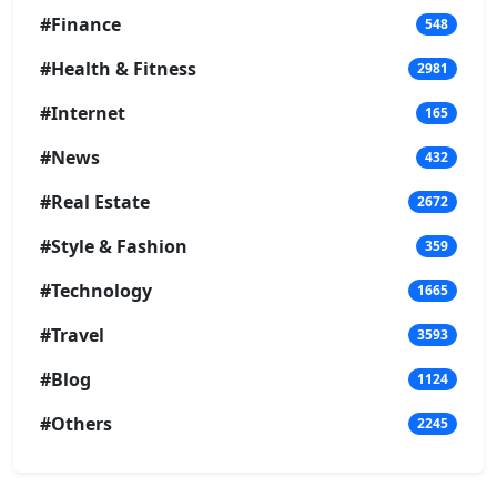
#Finance
548
#Health & Fitness
2981
#Internet
165
#News
432
#Real Estate
2672
#Style & Fashion
359
#Technology
1665
#Travel
3593
#Blog
1124
#Others
2245