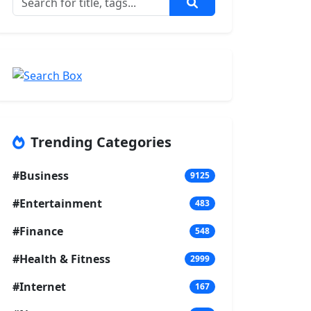
Trending Categories
#Business
9125
#Entertainment
483
#Finance
548
#Health & Fitness
2999
#Internet
167