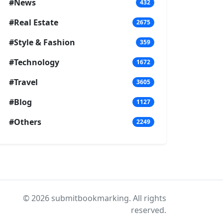
#News
432
#Real Estate
2675
#Style & Fashion
359
#Technology
1672
#Travel
3605
#Blog
1127
#Others
2249
© 2026 submitbookmarking. All rights
reserved.