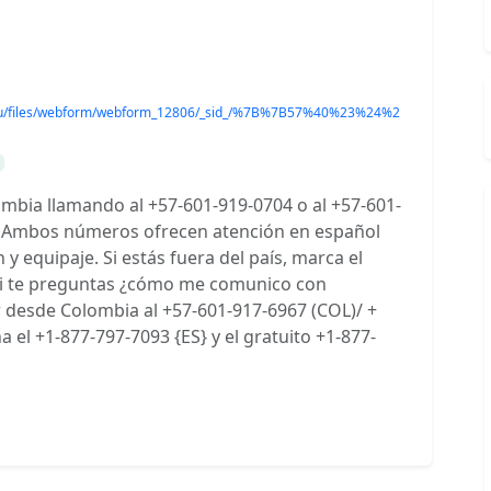
ustl.edu/files/webform/webform_12806/_sid_/%7B%7B57%40%23%24%2
mbia llamando al +57-601-919-0704 o al +57-601-
jo. Ambos números ofrecen atención en español
y equipaje. Si estás fuera del país, marca el
Si te preguntas ¿cómo me comunico con
r desde Colombia al +57-601-917-6967 (COL)/ +
 el +1-877-797-7093 {ES} y el gratuito +1-877-