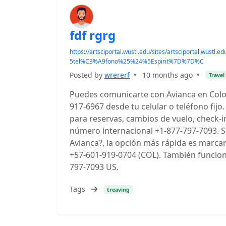
fdf rgrg
https://artsciportal.wustl.edu/sites/artsciportal.w
5tel%C3%A9fono%25%24%5Espirit%7D%7D%C
Posted by
wrererf
•
10 months ago
•
Travel
Puedes comunicarte con Avianca en Colo
917-6967 desde tu celular o teléfono fi
para reservas, cambios de vuelo, check-in 
número internacional +1-877-797-7093. 
Avianca?, la opción más rápida es marca
+57-601-919-0704 (COL). También funciona
797-7093 US.
Tags
treaving