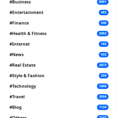
#Business
9091
#Entertainment
483
#Finance
548
#Health & Fitness
2982
#Internet
165
#News
432
#Real Estate
2673
#Style & Fashion
359
#Technology
1666
#Travel
3594
#Blog
1124
#Others
2247