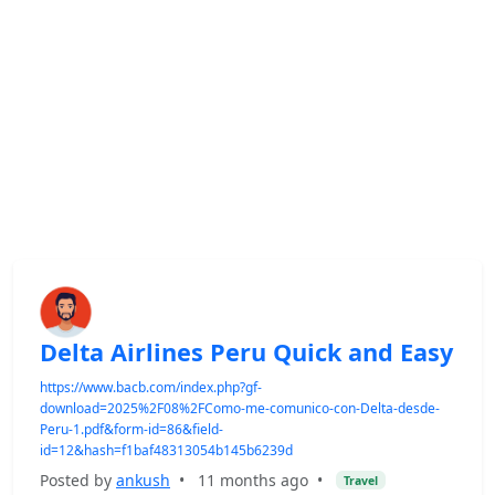
Delta Airlines Peru Quick and Easy
https://www.bacb.com/index.php?gf-
download=2025%2F08%2FComo-me-comunico-con-Delta-desde-
Peru-1.pdf&form-id=86&field-
id=12&hash=f1baf48313054b145b6239d
Posted by
ankush
•
11 months ago
•
Travel