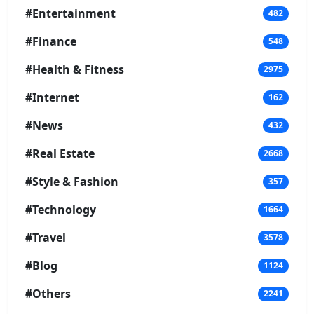
#Entertainment
482
#Finance
548
#Health & Fitness
2975
#Internet
162
#News
432
#Real Estate
2668
#Style & Fashion
357
#Technology
1664
#Travel
3578
#Blog
1124
#Others
2241