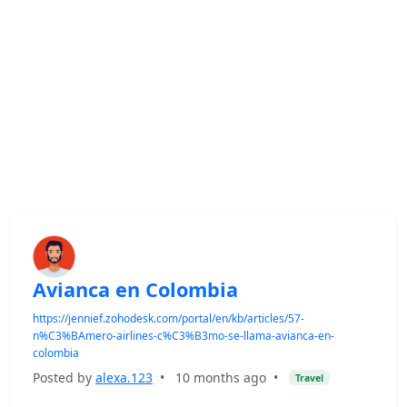
Avianca en Colombia
https://jennief.zohodesk.com/portal/en/kb/articles/57-
n%C3%BAmero-airlines-c%C3%B3mo-se-llama-avianca-en-
colombia
Posted by
alexa.123
•
10 months ago
•
Travel