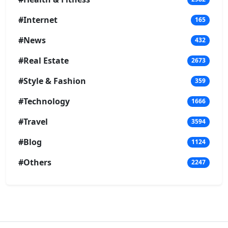
#Internet
165
#News
432
#Real Estate
2673
#Style & Fashion
359
#Technology
1666
#Travel
3594
#Blog
1124
#Others
2247