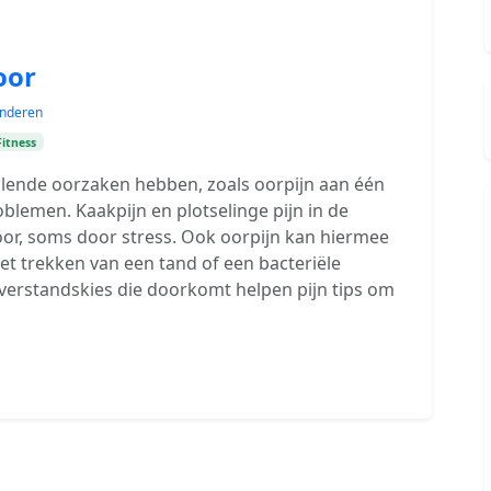
oor
kinderen
Fitness
illende oorzaken hebben, zoals oorpijn aan één
oblemen. Kaakpijn en plotselinge pijn in de
or, soms door stress. Ook oorpijn kan hiermee
t trekken van een tand of een bacteriële
n verstandskies die doorkomt helpen pijn tips om