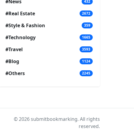
#News
432
#Real Estate
2672
#Style & Fashion
359
#Technology
1665
#Travel
3593
#Blog
1124
#Others
2245
© 2026 submitbookmarking. All rights
reserved.