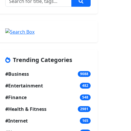
Trending Categories
#Business
9088
#Entertainment
482
#Finance
548
#Health & Fitness
2981
#Internet
165